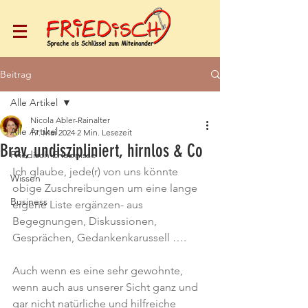
Beitrag
Alle Artikel
Nicola Abler-Rainalter
Alle Artikel
17. Mai 2024
2 Min. Lesezeit
Brav, undiszipliniert, hirnlos & Co
Friedisch Erlebnisse
Ich glaube, jede(r) von uns könnte 
Wissen
obige Zuschreibungen um eine lange 
Business
eigene Liste ergänzen- aus 
Begegnungen, Diskussionen, 
Gesprächen, Gedankenkarussell ….
Auch wenn es eine sehr gewohnte, 
wenn auch aus unserer Sicht ganz und 
gar nicht natürliche und hilfreiche 