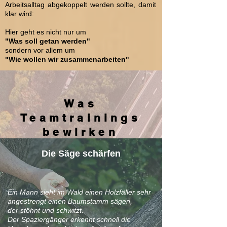
Arbeitsalltag abgekoppelt werden sollte, damit
klar wird:
Hier geht es nicht nur um
"Was soll getan werden"
sondern vor allem um
"Wie wollen wir zusammenarbeiten"
Was
Teamtrainings
bewirken
Die Säge schärfen
Ein Mann sieht im Wald einen Holzfäller sehr
angestrengt einen Baumstamm sägen,
der stöhnt und schwitzt.
Der Spaziergänger erkennt schnell die