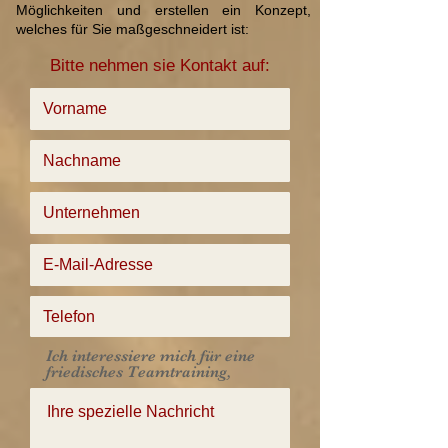
Möglichkeiten und erstellen ein Konzept,
welches für Sie maßgeschneidert ist:
Bitte nehmen sie Kontakt auf:
Ich interessiere mich für eine
friedisches Teamtraining,