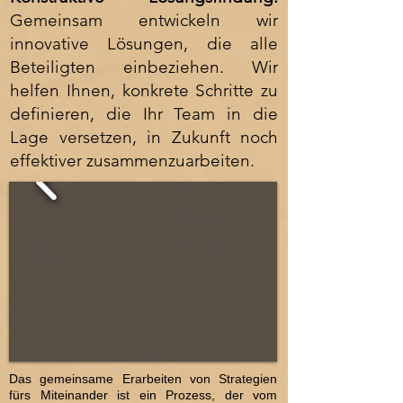
Gemeinsam entwickeln wir
innovative Lösungen, die alle
Beteiligten einbeziehen. Wir
helfen Ihnen, konkrete Schritte zu
definieren, die Ihr Team in die
Lage versetzen, in Zukunft noch
effektiver zusammenzuarbeiten.
Das gemeinsame Erarbeiten von Strategien
fürs Miteinander ist ein Prozess, der vom