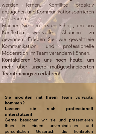
werden lernen, Konflikte proaktiv
anzugehen und Kommunikationsbarrieren
abzubauen.
Machen Sie den ersten Schritt, um aus
Konflikten wertvolle Chancen zu
gewinnen! Erleben Sie, wie gewaltfreie
Kommunikation und professionelle
Moderation Ihr Team verändern können.
Kontaktieren Sie uns noch heute, um
mehr über unsere maßgeschneiderten
Teamtrainings zu erfahren!
Sie möchten mit Ihrem Team vorwärts
kommen?
Lassen sie sich professionell
unterstützen!
Gerne besuchen wir sie und präsentieren
Ihnen in einem unverbindlichen und
persönlichen Gespräch die konkreten