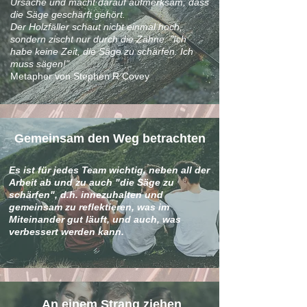
Ursache und macht darauf aufmerksam, dass
die Säge geschärft gehört.
Der Holzfäller schaut nicht einmal hoch,
sondern zischt nur durch die Zähne: "Ich
habe keine Zeit, die Säge zu schärfen. Ich
muss sägen!"
Metapher von Stephen R Covey
Gemeinsam den Weg betrachten
Es ist für jedes Team wichtig, neben all der
Arbeit ab und zu auch "die Säge zu
schärfen", d.h. innezuhalten und
gemeinsam zu reflektieren, was im
Miteinander gut läuft, und auch, was
verbessert werden kann.
An einem Strang ziehen