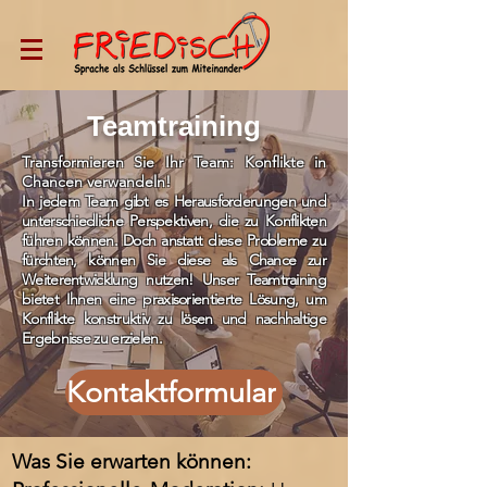
Teamtraining
Transformieren Sie Ihr Team: Konflikte in
Chancen verwandeln!
I
n jedem Team gibt es Herausforderungen und
unterschiedliche Perspektiven, die zu Konflikten
führen können. Doch anstatt diese Probleme zu
fürchten, können Sie diese als Chance zur
Weiterentwicklung nutzen! Unser Teamtraining
bietet Ihnen eine praxisorientierte Lösung, um
Konflikte konstruktiv zu lösen und nachhaltige
Ergebnisse zu erzielen.
Kontaktformular
Was Sie erwarten können: