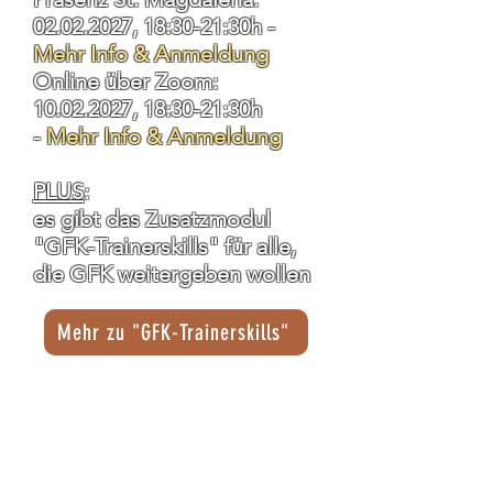
02.02.2027
, 18:30-21:30h -
Mehr Info & Anmeldung
Online über Zoom:
10.02.2027
, 18:30-21:30h
-
Mehr Info & Anmeldung
PLUS
:
es gibt das Zusatzmodul
"GFK-Trainerskills" für alle,
die GFK weitergeben wollen
Mehr zu "GFK-Trainerskills"