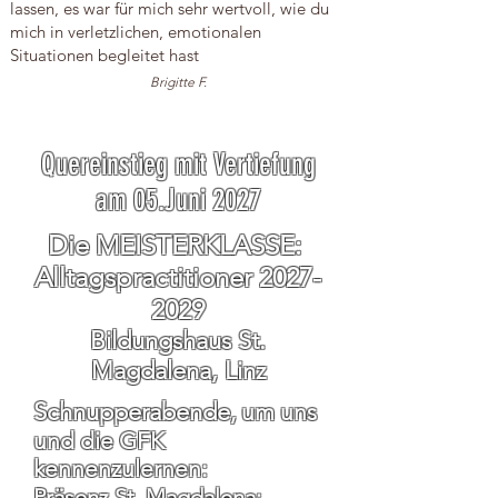
lassen, es war für mich sehr wertvoll, wie du
mich in verletzlichen, emotionalen
Situationen begleitet hast
Brigitte F.
Quereinstieg mit Vertiefung
am 05.Juni 2027
Die MEISTERKLASSE:
Alltagspractitioner
2027-
2029
Bildungshaus St.
Magdalena, Linz
Schnupperabende
, um uns
und die GFK
kennenzulernen:
Präsenz St. Magdalena: