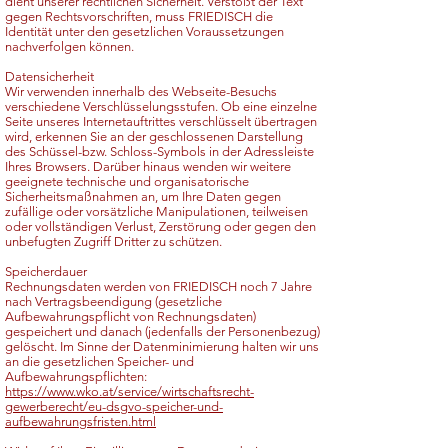
dient unserer rechtlichen Sicherheit. Verstößt der Text
gegen Rechtsvorschriften, muss FRIEDISCH die
Identität unter den gesetzlichen Voraussetzungen
nachverfolgen können.
Datensicherheit
Wir verwenden innerhalb des Webseite-Besuchs
verschiedene Verschlüsselungsstufen. Ob eine einzelne
Seite unseres Internetauftrittes verschlüsselt übertragen
wird, erkennen Sie an der geschlossenen Darstellung
des Schüssel-bzw. Schloss-Symbols in der Adressleiste
Ihres Browsers. Darüber hinaus wenden wir weitere
geeignete technische und organisatorische
Sicherheitsmaßnahmen an, um Ihre Daten gegen
zufällige oder vorsätzliche Manipulationen, teilweisen
oder vollständigen Verlust, Zerstörung oder gegen den
unbefugten Zugriff Dritter zu schützen.
Speicherdauer
Rechnungsdaten werden von FRIEDISCH noch 7 Jahre
nach Vertragsbeendigung (gesetzliche
Aufbewahrungspflicht von Rechnungsdaten)
gespeichert und danach (jedenfalls der Personenbezug)
gelöscht. Im Sinne der Datenminimierung halten wir uns
an die gesetzlichen Speicher- und
Aufbewahrungspflichten:
https://www.wko.at/service/wirtschaftsrecht-
gewerberecht/eu-dsgvo-speicher-und-
aufbewahrungsfristen.html