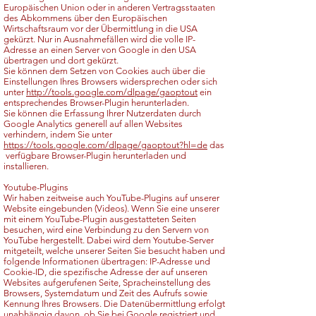
Europäischen Union oder in anderen Vertragsstaaten
des Abkommens über den Europäischen
Wirtschaftsraum vor der Übermittlung in die USA
gekürzt. Nur in Ausnahmefällen wird die volle IP-
Adresse an einen Server von Google in den USA
übertragen und dort gekürzt.
Sie können dem Setzen von Cookies auch über die
Einstellungen Ihres Browsers widersprechen oder sich
unter
http://tools.google.com/dlpage/gaoptout
ein
entsprechendes Browser-Plugin herunterladen.
Sie können die Erfassung Ihrer Nutzerdaten durch
Google Analytics generell auf allen Websites
verhindern, indem Sie unter
https://tools.google.com/dlpage/gaoptout?hl=de
das
verfügbare Browser-Plugin herunterladen und
installieren.
Youtube-Plugins
Wir haben zeitweise auch YouTube-Plugins auf unserer
Website eingebunden (Videos). Wenn Sie eine unserer
mit einem YouTube-Plugin ausgestatteten Seiten
besuchen, wird eine Verbindung zu den Servern von
YouTube hergestellt. Dabei wird dem Youtube-Server
mitgeteilt, welche unserer Seiten Sie besucht haben und
folgende Informationen übertragen: IP-Adresse und
Cookie-ID, die spezifische Adresse der auf unseren
Websites aufgerufenen Seite, Spracheinstellung des
Browsers, Systemdatum und Zeit des Aufrufs sowie
Kennung Ihres Browsers. Die Datenübermittlung erfolgt
unabhängig davon, ob Sie bei Google registriert und