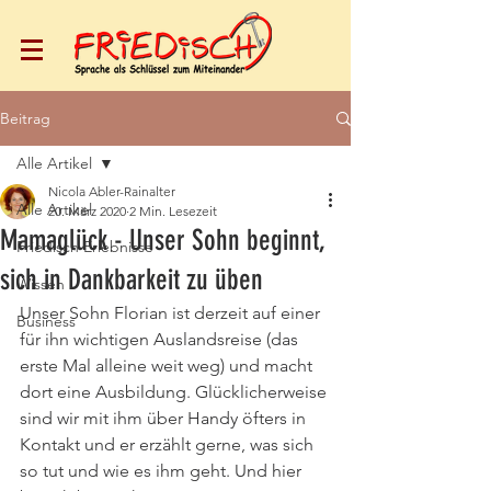
Beitrag
Alle Artikel
Nicola Abler-Rainalter
Alle Artikel
20. März 2020
2 Min. Lesezeit
Mamaglück - Unser Sohn beginnt,
Friedisch Erlebnisse
sich in Dankbarkeit zu üben
Wissen
Unser Sohn Florian ist derzeit auf einer 
Business
für ihn wichtigen Auslandsreise (das 
erste Mal alleine weit weg) und macht 
dort eine Ausbildung. Glücklicherweise 
sind wir mit ihm über Handy öfters in 
Kontakt und er erzählt gerne, was sich 
so tut und wie es ihm geht. Und hier 