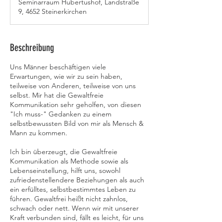
Seminarraum Hubertushof, Landstraße
n
9, 4652 Steinerkirchen
d
e
t
Beschreibung
Uns Männer beschäftigen viele
Erwartungen, wie wir zu sein haben,
teilweise von Anderen, teilweise von uns
selbst. Mir hat die Gewaltfreie
Kommunikation sehr geholfen, von diesen
"Ich muss-" Gedanken zu einem
selbstbewussten Bild von mir als Mensch &
Mann zu kommen.
Ich bin überzeugt, die Gewaltfreie
Kommunikation als Methode sowie als
Lebenseinstellung, hilft uns, sowohl
zufriedenstellendere Beziehungen als auch
ein erfülltes, selbstbestimmtes Leben zu
führen. Gewaltfrei heißt nicht zahnlos,
schwach oder nett. Wenn wir mit unserer
Kraft verbunden sind, fällt es leicht, für uns