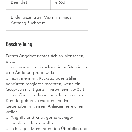
Beendet
B
€ 650
e
e
Bildungszentrum Maximilianhaus,
n
Attnang Puchheim
d
e
t
Beschreibung
Dieses Angebot richtet sich an Menschen,
die...
... sich wünschen, in schwierigen Situationen
eine Änderung zu bewirken
... nicht mehr mit Rückzug oder (stillen)
Vorwürfen reagieren möchten, wenn ein
Gespräch nicht ganz in ihrem Sinn verläuft
... ihre Chance erhöhen möchten, in einem
Konflikt gehört zu werden und ihr
Gegenüber mit ihrem Anliegen erreichen
wollen
... Angriffe und Kritik gerne weniger
persönlich nehmen wollen
... in hitzigen Momenten den Überblick und