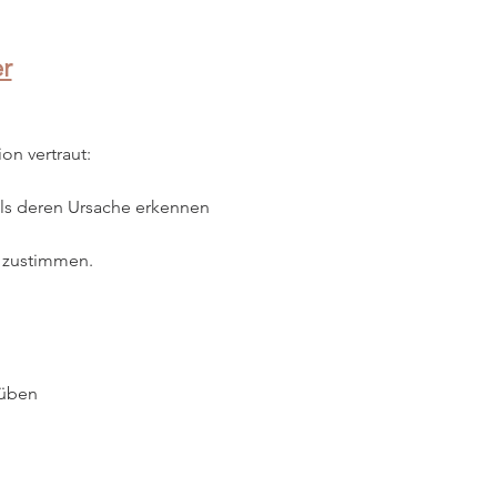
r
on vertraut:
ls deren Ursache erkennen
t zustimmen.
 üben