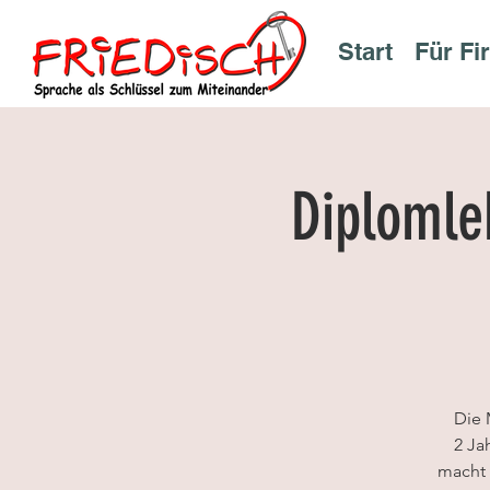
Start
Für Fi
Diplomle
Die 
2 Ja
macht 