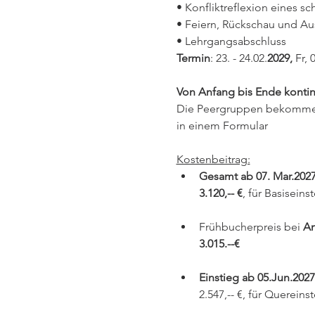
• Konfliktreflexion eines sc
• Feiern, Rückschau und Au
• Lehrgangsabschluss
Termin
: 23. - 24.02.
2029, 
Fr, 
Von Anfang bis Ende konti
Die Peergruppen bekommen 
in einem Formular
Kostenbeitrag:
Gesamt ab 07. Mar.202
3.120,-- €
, für Basisein
Frühbucherpreis bei 
An
3.015.--€
Einstieg ab 05.Jun.2027:
2.547,-- €, für Quereins