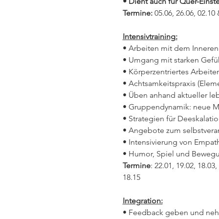
• Dient auch für Quer-Einst
Termine: 
05.06, 26.06, 02.10 
Intensivtraining:
• Arbeiten mit dem Innere
• Umgang mit starken Gefü
• Körperzentriertes Arbeite
• Achtsamkeitspraxis (Elem
• Üben anhand aktueller le
• Gruppendynamik: neue Met
• Strategien für Deeskalat
• Angebote zum selbstvera
• Intensivierung von Empat
• Humor, Spiel und Beweg
Termine
: 22.01, 19.02, 18.03,
18.15
Integration:
• Feedback geben und ne