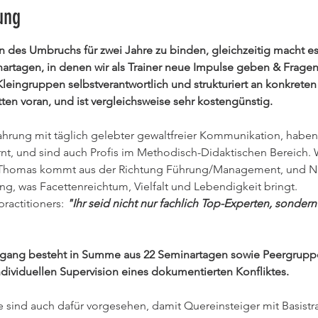
ung
iten des Umbruchs für zwei Jahre zu binden, gleichzeitig macht es
rtagen, in denen wir als Trainer neue Impulse geben & Fragen
leingruppen selbstverantwortlich und strukturiert an konkrete
tten voran, und ist vergleichsweise sehr kostengünstig.
hrung mit täglich gelebter gewaltfreier Kommunikation, haben 
t, und sind auch Profis im Methodisch-Didaktischen Bereich. Wi
 Thomas kommt aus der Richtung Führung/Management, und Ni
g, was Facettenreichtum, Vielfalt und Lebendigkeit bringt.
ractitioners:
"Ihr seid nicht nur fachlich Top-Experten, sondern
hrgang besteht in Summe aus 22 Seminartagen sowie Peergrupp
ndividuellen Supervision eines dokumentierten Konfliktes.
e sind auch dafür vorgesehen, damit Quereinsteiger mit Basistr