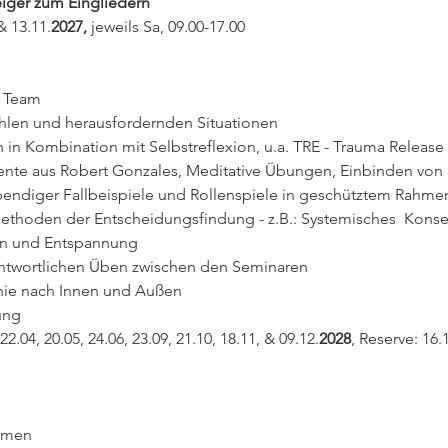
eiger zum Eingliedern
& 13.11.
2027, 
jeweils Sa,
09.00-17.00
n Team
hlen und herausfordernden Situationen
n in Kombination mit Selbstreflexion, u.a. TRE - Trauma Release
ente aus Robert Gonzales, Meditative Übungen, Einbinden von 
bendiger Fallbeispiele und Rollenspiele in geschütztem Rahme
hoden der Entscheidungsfindung - z.B.: Systemisches  Konsensi
ion und Entspannung
ntwortlichen Üben zwischen den Seminaren
hie nach Innen und Außen
ung
 22.04, 20.05, 24.06, 23.09, 21.10, 18.11, & 09.12.
2028
, Reserve: 16.
hmen