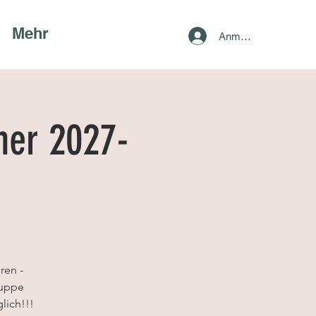
Mehr
Anmelden
ner 2027-
ren -
ruppe
lich!!!