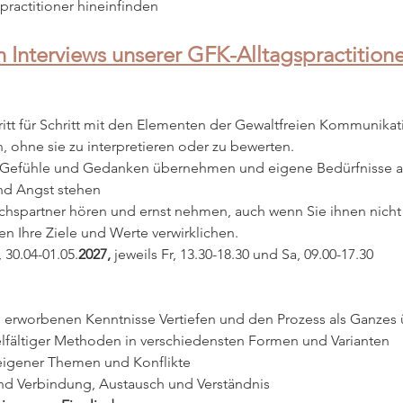
practitioner hineinfinden
n Interviews unserer GFK-Alltagspractitione
tt für Schritt mit den Elementen der Gewaltfreien Kommunikati
, ohne sie zu interpretieren oder zu bewerten.
e Gefühle und Gedanken übernehmen und eigene Bedürfnisse a
nd Angst stehen
ächspartner hören und ernst nehmen, auch wenn Sie ihnen nich
en Ihre Ziele und Werte verwirklichen.
, 30.04-01.05.
2027, 
jeweils Fr, 13.30-18.30 und Sa, 09.00-17.30
s erworbenen Kenntnisse Vertiefen und den Prozess als Ganzes
lfältiger Methoden in verschiedensten Formen und Varianten
 eigener Themen und Konflikte
und Verbindung, Austausch und Verständnis