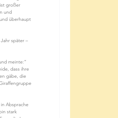
ist großer 
nn und 
– und überhaupt 
Jahr später – 
und meinte:“ 
ide, dass ihre 
nen gäbe, die 
 Giraffengruppe 
 in Absprache 
in stark 