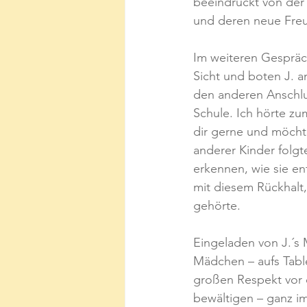
beeindruckt von der F
und deren neue Freu
Im weiteren Gespräc
Sicht und boten J. a
den anderen Anschlus
Schule. Ich hörte zu
dir gerne und möchte
anderer Kinder folgt
erkennen, wie sie en
mit diesem Rückhalt,
gehörte.
Eingeladen von J.´s
Mädchen – aufs Tabl
großen Respekt vor 
bewältigen – ganz i