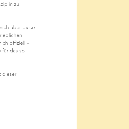
iplin zu 
mich über diese 
riedlichen 
h offiziell – 
 für das so 
t dieser 