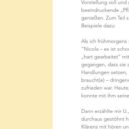
Vorstellung voll un
beeindruckende „Pf
genießen. Zum Teil s
Beispiele dazu:
Als ich frühmorgens 
“Nicola – es ist sch
„hart gearbeitet“ mi
gegangen, dass sie a
Handlungen setzen, 
braucht(e) – dringen
zufrieden war. Heute
konnte mit ihm sein
Dann erzählte mir U.
durchaus gestöhnt h
Klärens mit hören un