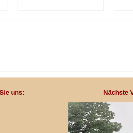
"Komplett überfüllt" - gewaltfreie
Lieber
Platzreservierung….
Balanc
 Sie uns:
Nächste V