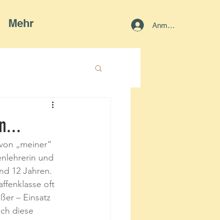
Mehr
Anmelden
n...
 von „meiner“ 
enlehrerin und 
nd 12 Jahren. 
ffenklasse oft 
ßer – Einsatz 
ch diese 