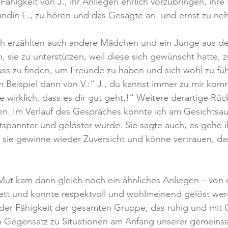
ähigkeit von J., ihr Anliegen ehrlich vorzubringen, ihre 
ndin E., zu hören und das Gesagte an- und ernst zu ne
h erzählten auch andere Mädchen und ein Junge aus de
n, sie zu unterstützen, weil diese sich gewünscht hatte, 
s zu finden, um Freunde zu haben und sich wohl zu füh
m Beispiel dann von V.:“ J., du kannst immer zu mir komm
 wirklich, dass es dir gut geht.!“ Weitere derartige R
en. Im Verlauf des Gespräches konnte ich am Gesichtsau
tspannter und gelöster wurde. Sie sagte auch, es gehe ih
 sie gewinne wieder Zuversicht und könne vertrauen, das
 Mut kam dann gleich noch ein ähnliches Anliegen – von
ett und konnte respektvoll und wohlmeinend gelöst wer
der Fähigkeit der gesamten Gruppe, das ruhig und mit 
m Gegensatz zu Situationen am Anfang unserer gemeinsa