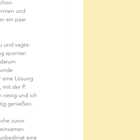
schon 
rnten und 
r ein paar 
u und sagte: 
ag spontan 
 darum 
eunde 
r eine Lösung 
mit der P. 
 riesig und ich 
tig genießen.
oche zuvor 
meinsamen 
unbedingt eine 