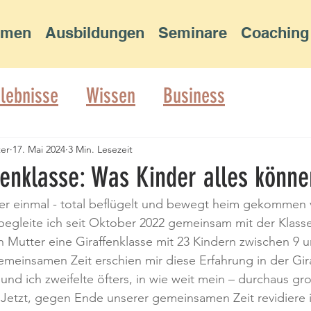
rmen
Ausbildungen
Seminare
Coaching
rlebnisse
Wissen
Business
ter
17. Mai 2024
3 Min. Lesezeit
fenklasse: Was Kinder alles könne
der einmal - total beflügelt und bewegt heim gekommen
 begleite ich seit Oktober 2022 gemeinsam mit der Klass
 Mutter eine Giraffenklasse mit 23 Kindern zwischen 9 u
meinsamen Zeit erschien mir diese Erfahrung in der Gira
 und ich zweifelte öfters, in wie weit mein – durchaus gro
Jetzt, gegen Ende unserer gemeinsamen Zeit revidiere i