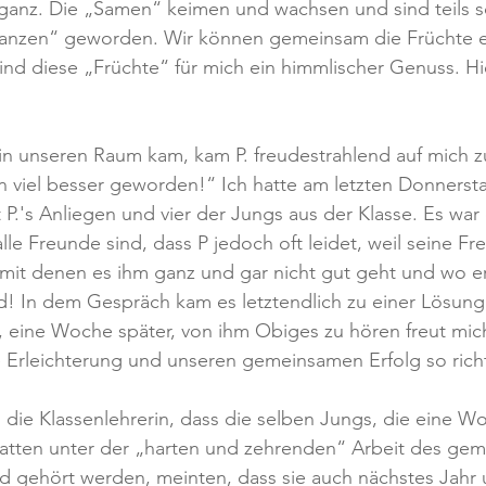
d ganz. Die „Samen“ keimen und wachsen und sind teils 
lanzen“ geworden. Wir können gemeinsam die Früchte e
ind diese „Früchte“ für mich ein himmlischer Genuss. Hie
in unseren Raum kam, kam P. freudestrahlend auf mich z
on viel besser geworden!“ Ich hatte am letzten Donnerst
t P.'s Anliegen und vier der Jungs aus der Klasse. Es war
lle Freunde sind, dass P jedoch oft leidet, weil seine Fr
mit denen es ihm ganz und gar nicht gut geht und wo e
d! In dem Gespräch kam es letztendlich zu einer Lösung, 
, eine Woche später, von ihm Obiges zu hören freut mich
e Erleichterung und unseren gemeinsamen Erfolg so rich
, die Klassenlehrerin, dass die selben Jungs, die eine W
atten unter der „harten und zehrenden“ Arbeit des ge
d gehört werden, meinten, dass sie auch nächstes Jahr 