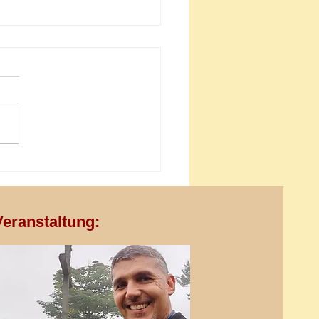
 "Work-Rest" als "Work-Life"
e
eranstaltung: