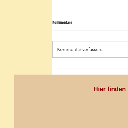
Kommentare
Kommentar verfassen...
Die Suche nach Glück nachhaltiger
gestalten - mit GFK
Hier finden