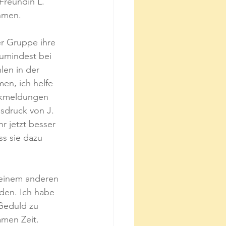
Freundin L. 
hmen.
r Gruppe ihre 
zumindest bei 
len in der 
en, ich helfe 
ückmeldungen 
sdruck von J. 
r jetzt besser 
s sie dazu 
 einem anderen 
den. Ich habe 
Geduld zu 
men Zeit. 